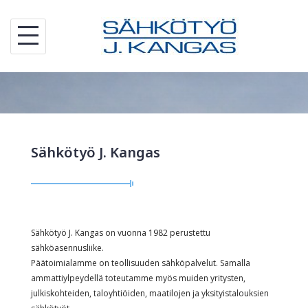
Skip
to
content
Sähkötyö J. Kangas
Sähkötyö J. Kangas on vuonna 1982 perustettu
sähköasennusliike.
Päätoimialamme on teollisuuden sähköpalvelut. Samalla
ammattiylpeydellä toteutamme myös muiden yritysten,
julkiskohteiden, taloyhtiöiden, maatilojen ja yksityistalouksien