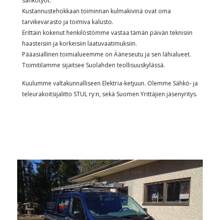
sähkötyöt.
Kustannustehokkaan toiminnan kulmakivinä ovat oma
tarvikevarasto ja toimiva kalusto.
Erittäin kokenut henkilöstömme vastaa tämän päivän teknisiin
haasteisiin ja korkeisiin laatuvaatimuksiin.
Pääasiallinen toimialueemme on Ääneseutu ja sen lähialueet.
Toimitilamme sijaitsee Suolahden teollisuuskylässä.
Kuulumme valtakunnalliseen Elektria-ketjuun. Olemme Sähkö- ja
teleurakoitsijalitto STUL ry:n, sekä Suomen Yrittäjien jäsenyritys.