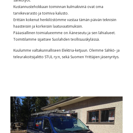
sähkötyöt.
Kustannustehokkaan toiminnan kulmakivinä ovat oma
tarvikevarasto ja toimiva kalusto.
Erittäin kokenut henkilöstömme vastaa tämän päivän teknisiin
haasteisiin ja korkeisiin laatuvaatimuksiin.
Pääasiallinen toimialueemme on Ääneseutu ja sen lähialueet.
Toimitilamme sijaitsee Suolahden teollisuuskylässä.
Kuulumme valtakunnalliseen Elektria-ketjuun. Olemme Sähkö- ja
teleurakoitsijalitto STUL ry:n, sekä Suomen Yrittäjien jäsenyritys.