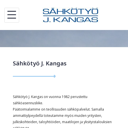
Skip
to
content
Sähkötyö J. Kangas
Sähkötyö J. Kangas on vuonna 1982 perustettu
sähköasennusliike.
Päätoimialamme on teollisuuden sähköpalvelut. Samalla
ammattiylpeydellä toteutamme myös muiden yritysten,
julkiskohteiden, taloyhtiöiden, maatilojen ja yksityistalouksien